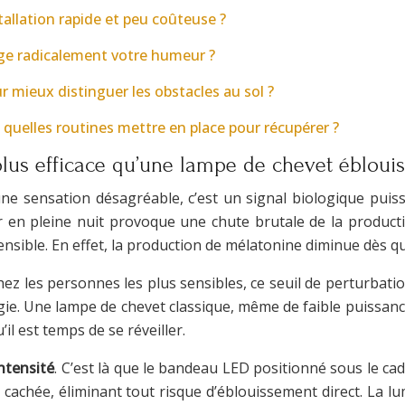
allation rapide et peu coûteuse ?
nge radicalement votre humeur ?
r mieux distinguer les obstacles au sol ?
quelles routines mettre en place pour récupérer ?
 plus efficace qu’une lampe de chevet ébloui
’une sensation désagréable, c’est un signal biologique pu
er en pleine nuit provoque une chute brutale de la product
ible. En effet, la production de mélatonine diminue dès qu
ez les personnes les plus sensibles, ce seuil de perturbatio
gie. Une lampe de chevet classique, même de faible puissanc
il est temps de se réveiller.
intensité
. C’est là que le bandeau LED positionné sous le cadr
st cachée, éliminant tout risque d’éblouissement direct. La 