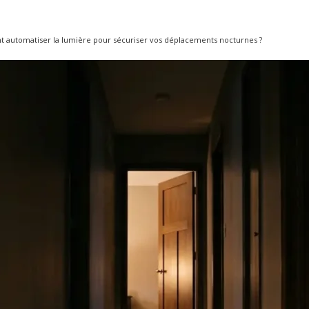
t automatiser la lumière pour sécuriser vos déplacements nocturnes ?