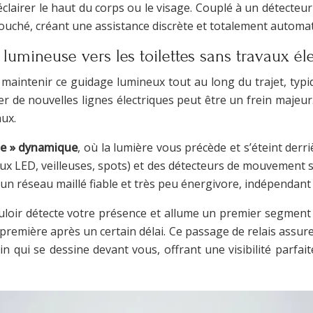
éclairer le haut du corps ou le visage. Couplé à un détecteu
ecouché, créant une assistance discrète et totalement automat
lumineuse vers les toilettes sans travaux éle
 de maintenir ce guidage lumineux tout au long du trajet, ty
irer de nouvelles lignes électriques peut être un frein majeu
aux.
age » dynamique
, où la lumière vous précède et s’éteint der
aux LED, veilleuses, spots) et des détecteurs de mouvement
 un réseau maillé fiable et très peu énergivore, indépendant 
uloir détecte votre présence et allume un premier segment
a première après un certain délai. Ce passage de relais ass
n qui se dessine devant vous, offrant une visibilité parfait