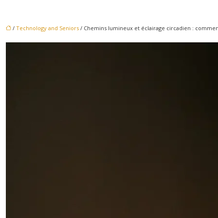
/
Technology and Seniors
/ Chemins lumineux et éclairage circadien : commen