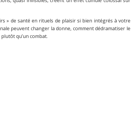
ons, quasi invisibles, créent un effet cumulé colossal sur
s » de santé en rituels de plaisir si bien intégrés à votre
inale peuvent changer la donne, comment dédramatiser le
u plutôt qu’un combat.