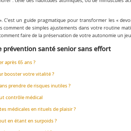
lorer : celle des habitudes atomiques, où de minuscules acti
 ». C’est un guide pragmatique pour transformer les « devoir
s comment de simples ajustements dans votre routine mat
t, comment faire de la préservation de votre autonomie un je
prévention santé senior sans effort
er après 65 ans ?
booster votre vitalité ?
s prendre de risques inutiles ?
out contrôle médical
s médicales en rituels de plaisir ?
ut en étant en surpoids ?