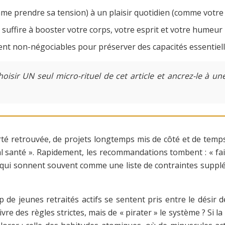
mme prendre sa tension) à un plaisir quotidien (comme votre 
uffire à booster votre corps, votre esprit et votre humeur 
t non-négociables pour préserver des capacités essentielles
r UN seul micro-rituel de cet article et ancrez-le à une h
erté retrouvée, de projets longtemps mis de côté et de temps 
l santé ». Rapidement, les recommandations tombent : « fait
ais qui sonnent souvent comme une liste de contraintes supp
e jeunes retraités actifs se sentent pris entre le désir de
uivre des règles strictes, mais de « pirater » le système ? Si 