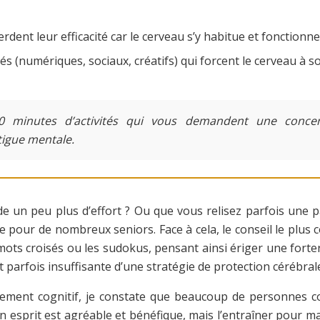
erdent leur efficacité car le cerveau s’y habitue et fonctionn
s (numériques, sociaux, créatifs) qui forcent le cerveau à so
 minutes d’activités qui vous demandent une concen
tigue mentale.
 peu plus d’effort ? Ou que vous relisez parfois une page
e pour de nombreux seniors. Face à cela, le conseil le plus c
ots croisés ou les sudokus, pensant ainsi ériger une forteres
et parfois insuffisante d’une stratégie de protection cérébral
ssement cognitif, je constate que beaucoup de personnes co
on esprit est agréable et bénéfique, mais l’entraîner pour