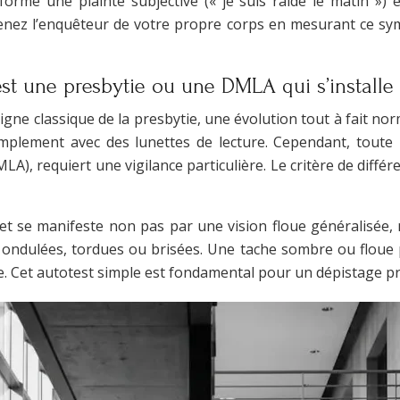
forme une plainte subjective (« je suis raide le matin »
evenez l’enquêteur de votre propre corps en mesurant ce sy
st une presbytie ou une DMLA qui s’installe
signe classique de la presbytie, une évolution tout à fait nor
simplement avec des lunettes de lecture. Cependant, toute
, requiert une vigilance particulière. Le critère de différe
, et se manifeste non pas par une vision floue généralisée
e ondulées, tordues ou brisées. Une tache sombre ou floue
ile. Cet autotest simple est fondamental pour un dépistage p